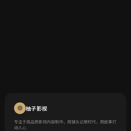
年度盘点
2026-02-28
8分钟
2026年度柚子影视作品大盘点：精品力作全面开花
回顾2026年，柚子影视在影视制作领域取得了丰硕成果，多
部作品在收视和口碑上实现双丰收，展现了强大的内容制作
实力。
柚子影视官方
|
柚子影视编辑部
柚子影视
专注于高品质影视内容制作，用镜头记录时代，用故事打
动人心