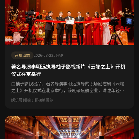
开机动态
2026-03-22
5分钟
著名导演李明远执导柚子影视新片《云端之上》开机
仪式在京举行
由柚子影视出品、著名导演李明远执导的职场励志剧《云端
之上》开机仪式在北京举行，该剧聚焦航空业，讲述年轻人
的职场奋斗故事。
娱乐周刊
|
柚子影视编辑部