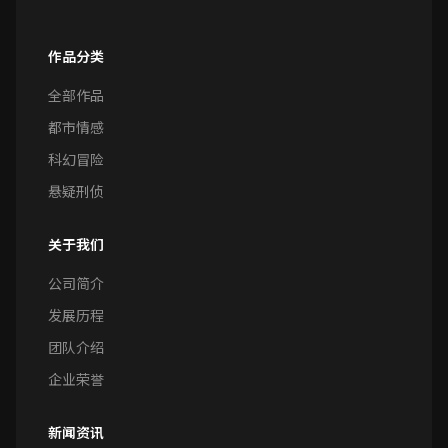
作品分类
全部作品
都市情感
科幻冒险
悬疑刑侦
关于我们
公司简介
发展历程
团队介绍
企业荣誉
新闻资讯