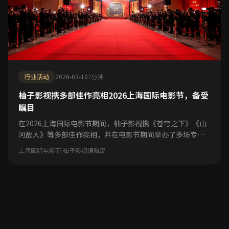
行业活动
2026-03-10
7分钟
柚子影视携多部佳作亮相2026上海国际电影节，备受
瞩目
在2026上海国际电影节期间，柚子影视携《苍穹之下》《山
河故人》等多部佳作亮相，并在电影节期间举办了多场专题
展映活动，获得业界高度评价。
上海国际电影节
|
柚子影视编辑部