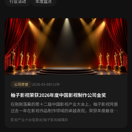
行业活动
年度盘点
公司荣誉
2026-05-08
5分钟
柚子影视荣获2026年度中国影视制作公司金奖
在刚刚落幕的第十二届中国影视产业大会上，柚子影视凭借
过去一年在影视作品制作领域的卓越表现，荣获年度最佳制
作公司金奖，成为行业标杆。
影视产业大会组委会
|
柚子影视编辑部