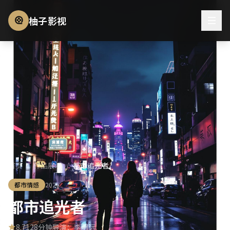
柚子影视
首页
/
作品展示
/
都市追光者
都市情感
2026
都市追光者
8.7
128分钟
导演：李明远